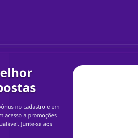
elhor
postas
bônus no cadastro e em
em acesso a promoções
ualável. Junte-se aos