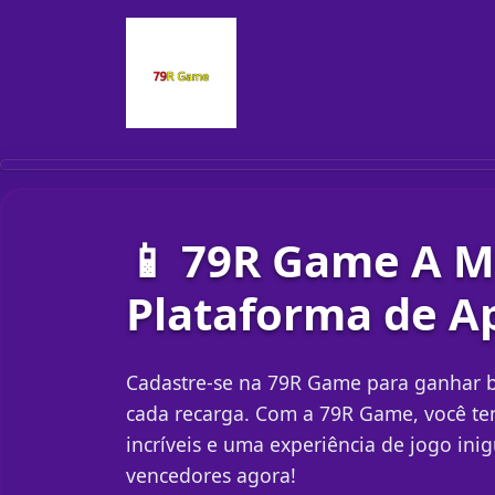
📱 79R Game A M
Plataforma de A
Cadastre-se na 79R Game para ganhar 
cada recarga. Com a 79R Game, você t
incríveis e uma experiência de jogo inig
vencedores agora!