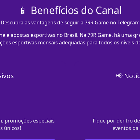
📱 Benefícios do Canal
Descubra as vantagens de seguir a 79R Game no Telegram
ine e apostas esportivas no Brasil. Na 79R Game, há uma gr
ões esportivas mensais adequadas para todos os níveis de
sivos
📢 Notí
m, promoções especiais
Fique por dentro d
s únicos!
eventos da