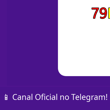
📱 Canal Oficial no Telegram!