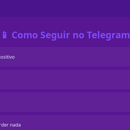
📱 Como Seguir no Telegram
ositivo
erder nada