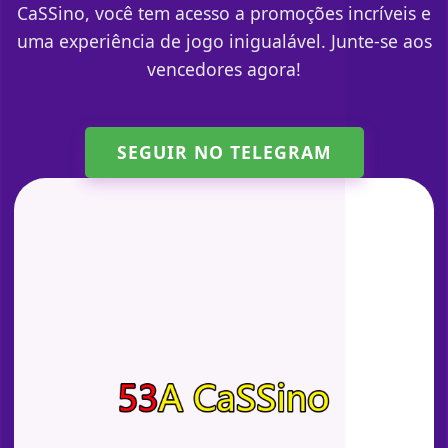
CaSSino, você tem acesso a promoções incríveis e
uma experiência de jogo inigualável. Junte-se aos
vencedores agora!
SEGUIR NO TELEGRAM