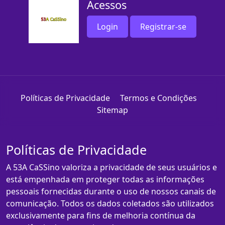
Acessos
Login
Registrar-se
Políticas de Privacidade
Termos e Condições
Sitemap
Políticas de Privacidade
A 53A CaSSino valoriza a privacidade de seus usuários e
está empenhada em proteger todas as informações
pessoais fornecidas durante o uso de nossos canais de
comunicação. Todos os dados coletados são utilizados
exclusivamente para fins de melhoria contínua da