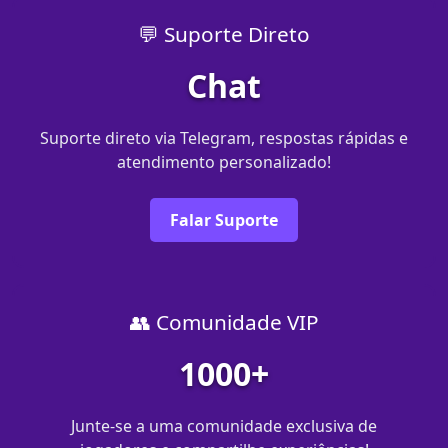
💬 Suporte Direto
Chat
Suporte direto via Telegram, respostas rápidas e
atendimento personalizado!
Falar Suporte
👥 Comunidade VIP
1000+
Junte-se a uma comunidade exclusiva de