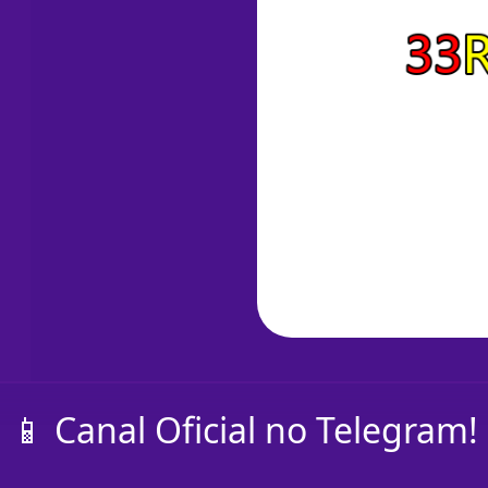
📱 Canal Oficial no Telegram!