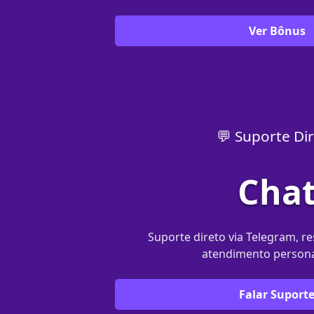
Ver Bônus
💬 Suporte Di
Cha
Suporte direto via Telegram, r
atendimento persona
Falar Suport