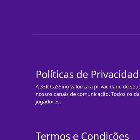
Políticas de Privacida
A 33R CaSSino valoriza a privacidade de se
nossos canais de comunicação. Todos os dad
jogadores.
Termos e Condições