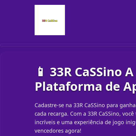
📱 33R CaSSino A
Plataforma de A
Cadastre-se na 33R CaSSino para ganha
cada recarga. Com a 33R CaSSino, você
incríveis e uma experiência de jogo inig
vencedores agora!