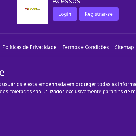
Acessos
Login
Registrar-se
Políticas de Privacidade
Termos e Condições
Sitemap
de
us usuários e está empenhada em proteger todas as inform
os coletados são utilizados exclusivamente para fins de m