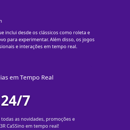
m
e inclui desde os clássicos como roleta e
vo para experimentar. Além disso, os jogos
sionais e interações em tempo real.
cias em Tempo Real
24/7
e todas as novidades, promoções e
33R CaSSino em tempo real!