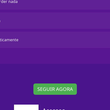
erder nada
a
aticamente
SEGUIR AGORA