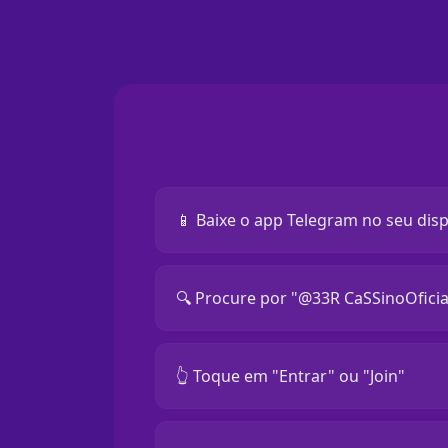
📱 Baixe o app Telegram no seu disp
🔍 Procure por "@33R CaSSinoOficia
👆 Toque em "Entrar" ou "Join"