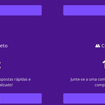
reto
👥 
t
espostas rápidas e
Junte-se a uma com
lizado!
compa
e