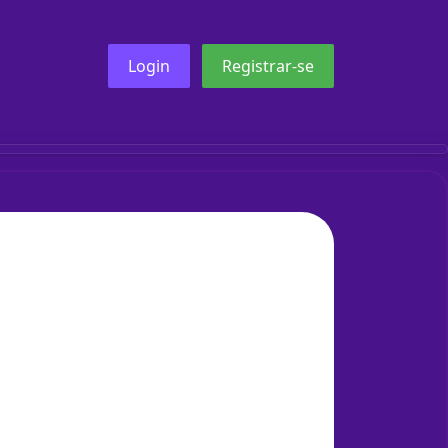
Login
Registrar-se