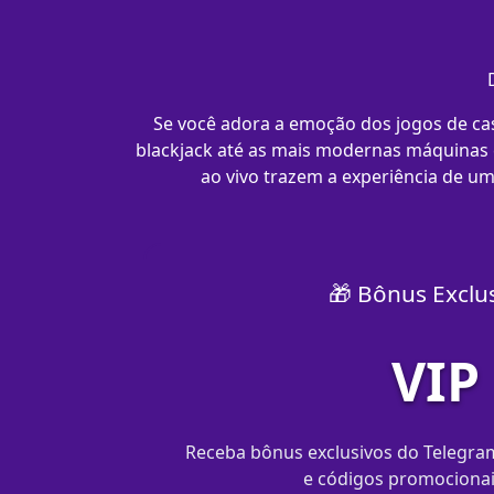
Se você adora a emoção dos jogos de ca
blackjack até as mais modernas máquinas c
ao vivo trazem a experiência de um
🎁 Bônus Exclu
VIP
Receba bônus exclusivos do Telegra
e códigos promocionai