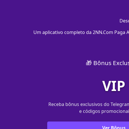
Desc
Um aplicativo completo da 2NN.Com Paga AP
🎁 Bônus Exclu
VIP
Receba bônus exclusivos do Telegra
e códigos promocionai
Ver Bônus