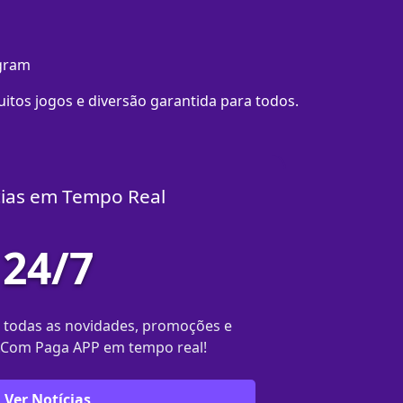
egram
tos jogos e diversão garantida para todos.
cias em Tempo Real
24/7
e todas as novidades, promoções e
.Com Paga APP em tempo real!
Ver Notícias