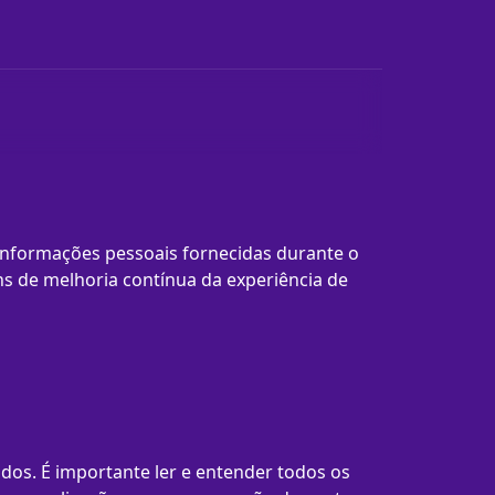
informações pessoais fornecidas durante o
ns de melhoria contínua da experiência de
os. É importante ler e entender todos os