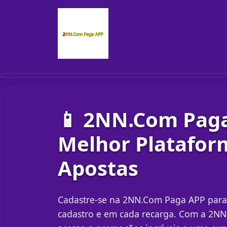
📱 2NN.Com Pag
Melhor Platafor
Apostas
Cadastre-se na 2NN.Com Paga APP par
cadastro e em cada recarga. Com a 2N