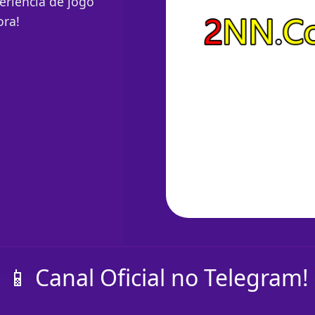
eriência de jogo
ora!
📱 Canal Oficial no Telegram!