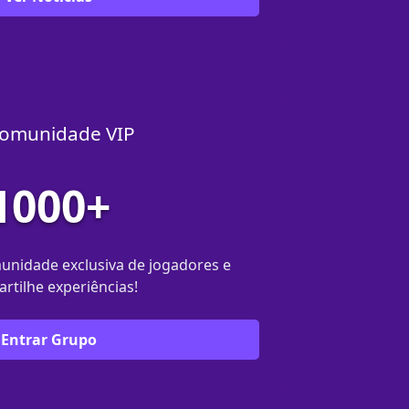
Comunidade VIP
1000+
unidade exclusiva de jogadores e
rtilhe experiências!
Entrar Grupo