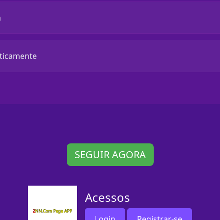
a
aticamente
SEGUIR AGORA
Acessos
Login
Registrar-se